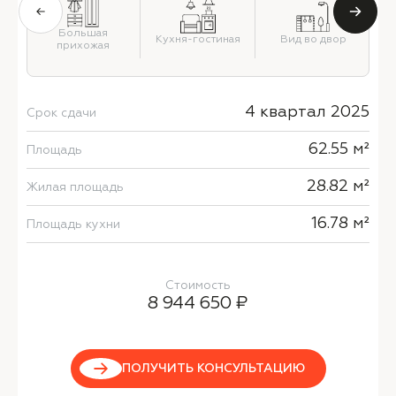
й
Большая
Кухня-гостиная
Вид во двор
прихожая
4 квартал 2025
Срок сдачи
62.55 м²
Площадь
28.82 м²
Жилая площадь
16.78 м²
Площадь кухни
Стоимость
8 944 650 ₽
ПОЛУЧИТЬ КОНСУЛЬТАЦИЮ