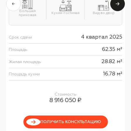
й
Большая
Кухня-гостиная
Вид во двор
прихожая
4 квартал 2025
Срок сдачи
62.35 м²
Площадь
28.82 м²
Жилая площадь
16.78 м²
Площадь кухни
Стоимость
8 916 050 ₽
ПОЛУЧИТЬ КОНСУЛЬТАЦИЮ