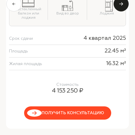
Застекленный
й
балкон или
Вид во двор
Лоджия
лоджия
4 квартал 2025
Срок сдачи
22.45 м²
Площадь
16.32 м²
Жилая площадь
Стоимость
4 153 250 ₽
ПОЛУЧИТЬ КОНСУЛЬТАЦИЮ