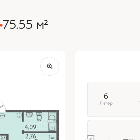
75.55 м²
6
Литер