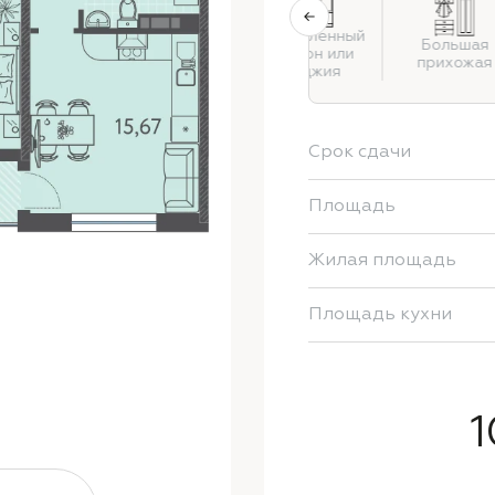
Застекленный
Раздельный
Большая
балкон или
санузел
прихожая
лоджия
Срок сдачи
Площадь
Жилая площадь
Площадь кухни
1