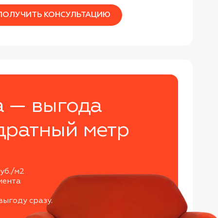
ПОЛУЧИТЬ КОНСУЛЬТАЦИЮ
а — выгода
дратный метр
уб./м2
мента
выгоду сразу.