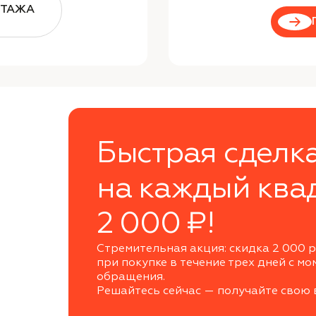
ЭТАЖА
Быстрая сделк
на каждый ква
2 000 ₽!
Стремительная акция: скидка 2 000 р
при покупке в течение трех дней с мо
обращения.
Решайтесь сейчас — получайте свою 