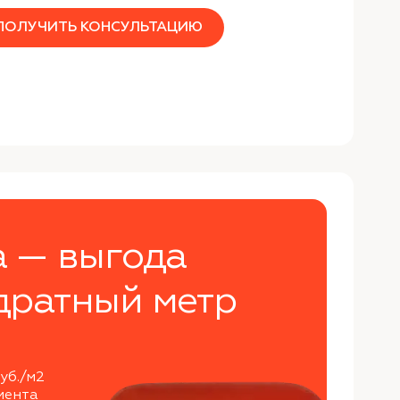
ПОЛУЧИТЬ КОНСУЛЬТАЦИЮ
а — выгода
дратный метр
уб./м2
мента