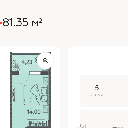
81.35 м²
5
Литер