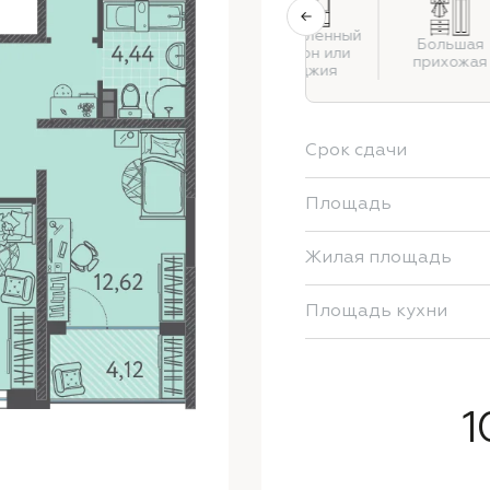
Застекленный
Раздельный
Большая
балкон или
санузел
прихожая
лоджия
Срок сдачи
Площадь
Жилая площадь
Площадь кухни
1