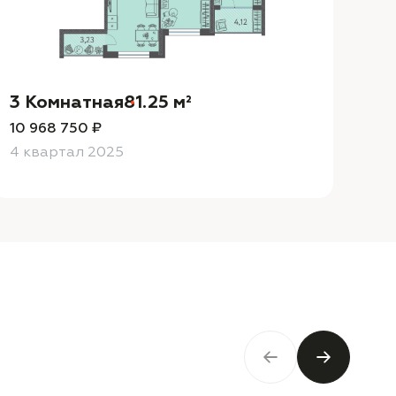
3 Комнатная
81.25 м²
3
10 968 750 ₽
10
4 квартал 2025
4 