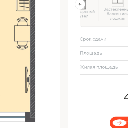
Застекленн
Совмещенный
балкон ил
санузел
лоджия
Срок сдачи
Площадь
Жилая площадь