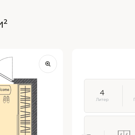
м²
4
Литер