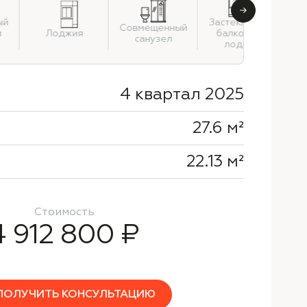
ый
Застекленный
Совмещенный
и
Лоджия
балкон или
санузел
лоджия
4 квартал 2025
27.6 м²
22.13 м²
Стоимость
4 912 800 ₽
ПОЛУЧИТЬ КОНСУЛЬТАЦИЮ