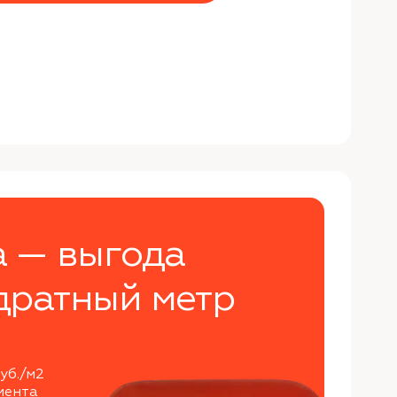
а — выгода
дратный метр
уб./м2
мента