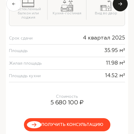
Застекленный
й
балкон или
Кухня-гостиная
Вид во двор
лоджия
4 квартал 2025
Срок сдачи
35.95 м²
Площадь
11.98 м²
Жилая площадь
14.52 м²
Площадь кухни
Стоимость
5 680 100 ₽
ПОЛУЧИТЬ КОНСУЛЬТАЦИЮ