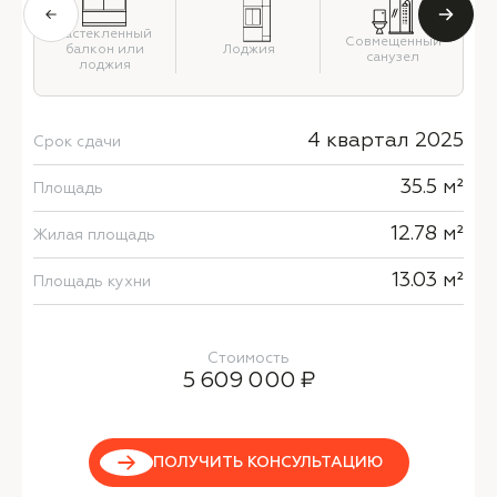
Застекленный
й
Совмещенный
балкон или
Лоджия
санузел
лоджия
4 квартал 2025
Срок сдачи
35.5 м²
Площадь
12.78 м²
Жилая площадь
13.03 м²
Площадь кухни
Стоимость
5 609 000 ₽
ПОЛУЧИТЬ КОНСУЛЬТАЦИЮ