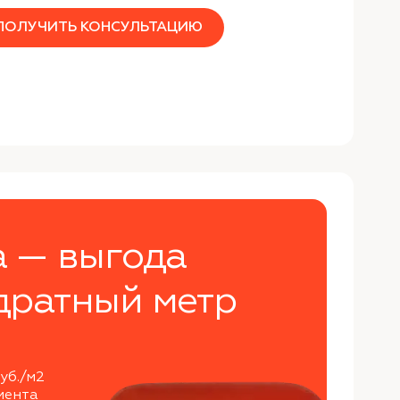
ПОЛУЧИТЬ КОНСУЛЬТАЦИЮ
а — выгода
дратный метр
уб./м2
мента