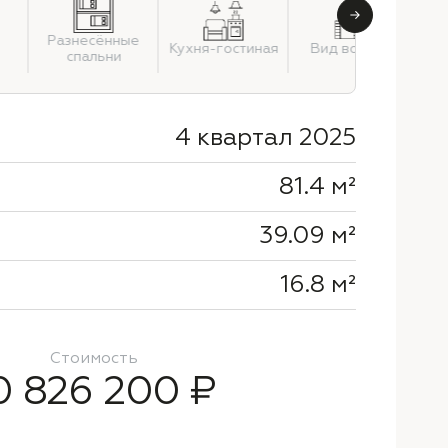
Разнесённые
Д
Кухня-гостиная
Вид во двор
спальни
4 квартал 2025
81.4 м²
39.09 м²
16.8 м²
Стоимость
0 826 200 ₽