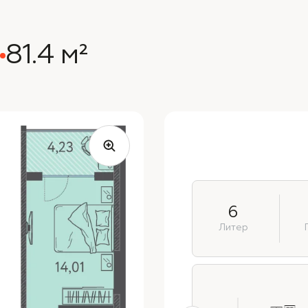
81.4 м²
6
Литер