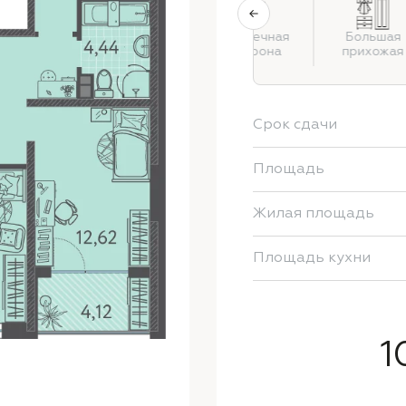
Застекленный
Солнечная
Большая
балкон или
сторона
прихожая
лоджия
Срок сдачи
Площадь
Жилая площадь
Площадь кухни
1