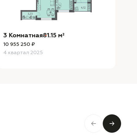
3 Комнатная
81.15 м²
3
10 955 250 ₽
10
4 квартал 2025
4 